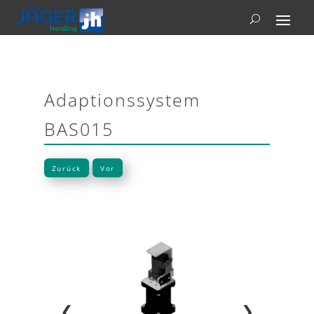
Adaptionssystem
BAS015
Zurück
Vor
❮
❯