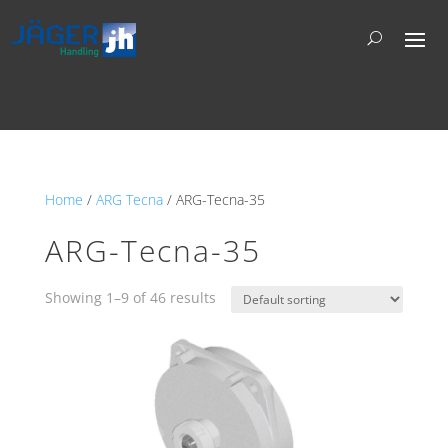
Home
/
ARG Tecna
/ ARG-Tecna-35
ARG-Tecna-35
Showing 1–9 of 46 results