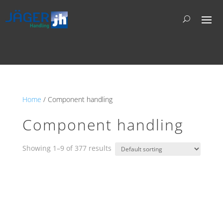
Home
/ Component handling
Component handling
Showing 1–9 of 377 results