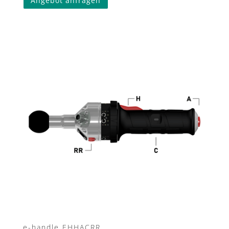
Angebot anfragen
e-handle EHHACRR