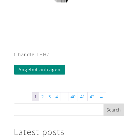
t-handle THHZ
Angebot anfragen
1
2
3
4
…
40
41
42
→
Search
Latest posts