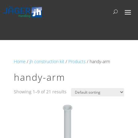
Home
/
jh construction kit
/
Products
/ handy-arm
handy-arm
Showing 1–9 of 21 results