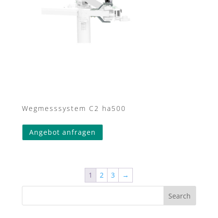
Wegmesssystem C2 ha500
Angebot anfragen
1
2
3
→
Search