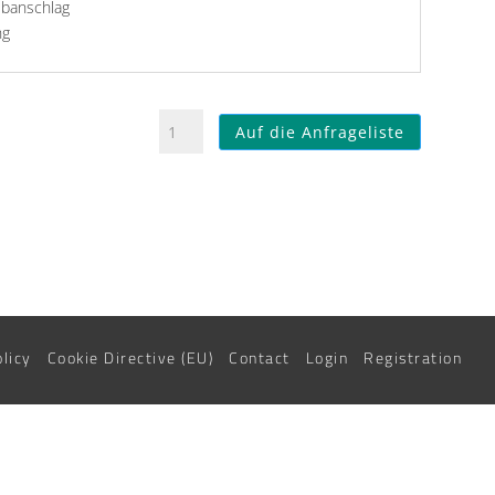
ubanschlag
ng
Federzug
Auf die Anfrageliste
9323
quantity
olicy
Cookie Directive (EU)
Contact
Login
Registration