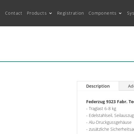
Contact
Products
Registration
Components
Sy
Description
Ad
Federzug 9323 Fabr. T
- Traglast 6-8 kg
- Edelstahlseil, Seilausz
- Alu-Druckgussgehäuse
- zusätzliche Sicherheits