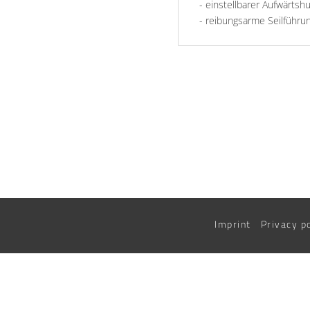
- einstellbarer Aufwärtsh
- reibungsarme Seilführu
Imprint
Privacy p