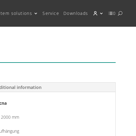
stem solutions
Service
Downloads
0
ditional information
ecna
ug 2000 mm
aufhängung