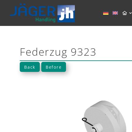
Federzug 9323
Back
Before