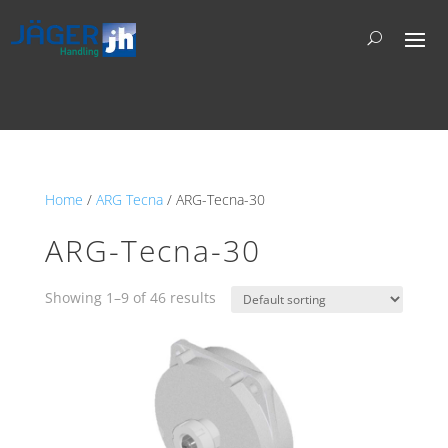
Home
/
ARG Tecna
/ ARG-Tecna-30
ARG-Tecna-30
Showing 1–9 of 46 results