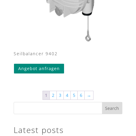
Seilbalancer 9402
Angebot anfragen
1
2
3
4
5
6
→
Search
Latest posts