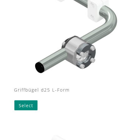
Griffbügel d25 L-Form
This
Select
product
has
multiple
variants.
The