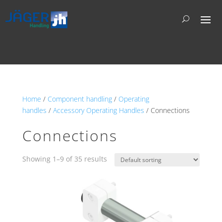
Home
/
Component handling
/
Operating
handles
/
Accessory Operating Handles
/ Connections
Connections
Showing 1–9 of 35 results