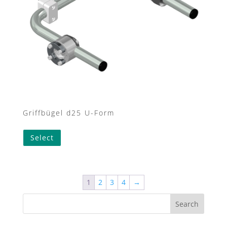
Griffbügel d25 U-Form
Select
1
2
3
4
→
Search