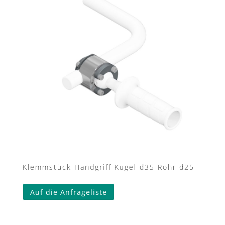
options
may
be
chosen
on
the
product
page
Klemmstück Handgriff Kugel d35 Rohr d25
Auf die Anfrageliste