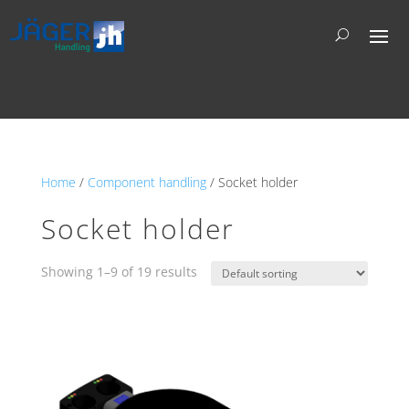
Home
/
Component handling
/ Socket holder
Socket holder
Showing 1–9 of 19 results