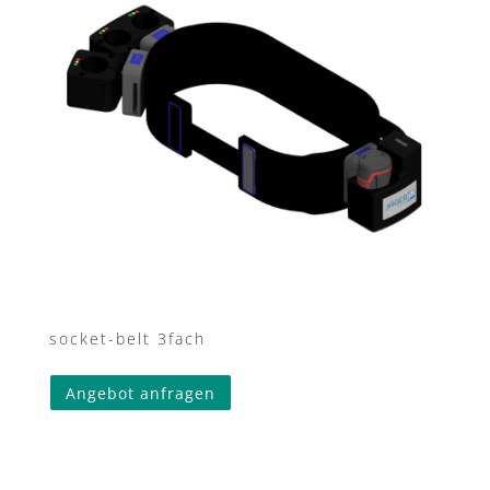
socket-belt 3fach
Angebot anfragen