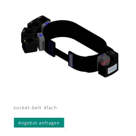
socket-belt 4fach
Angebot anfragen