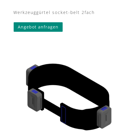
Werkzeuggürtel socket-belt 2fach
Angebot anfragen