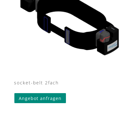
socket-belt 2fach
Angebot anfragen